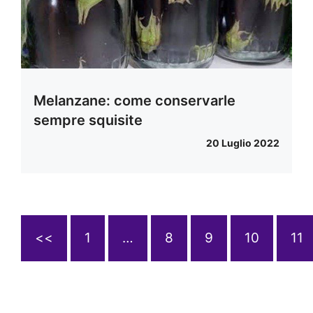
Melanzane: come conservarle
sempre squisite
20 Luglio 2022
<<
1
…
8
9
10
11