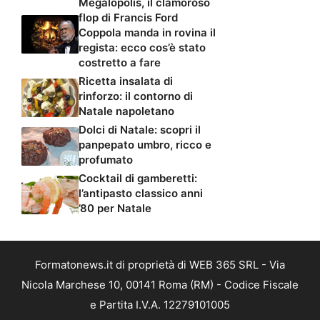
Megalopolis, il clamoroso
flop di Francis Ford
Coppola manda in rovina il
regista: ecco cos’è stato
costretto a fare
Ricetta insalata di
rinforzo: il contorno di
Natale napoletano
Dolci di Natale: scopri il
panpepato umbro, ricco e
profumato
Cocktail di gamberetti:
l’antipasto classico anni
’80 per Natale
Formatonews.it di proprietà di WEB 365 SRL - Via
Nicola Marchese 10, 00141 Roma (RM) - Codice Fiscale
e Partita I.V.A. 12279101005