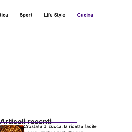
tica
Sport
Life Style
Cucina
Articoli recenti
Crostata di zucca: la ricetta facile