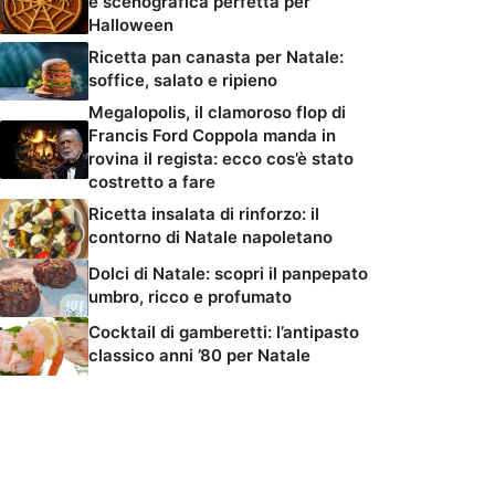
e scenografica perfetta per
Halloween
Ricetta pan canasta per Natale:
soffice, salato e ripieno
Megalopolis, il clamoroso flop di
Francis Ford Coppola manda in
rovina il regista: ecco cos’è stato
costretto a fare
Ricetta insalata di rinforzo: il
contorno di Natale napoletano
Dolci di Natale: scopri il panpepato
umbro, ricco e profumato
Cocktail di gamberetti: l’antipasto
classico anni ’80 per Natale