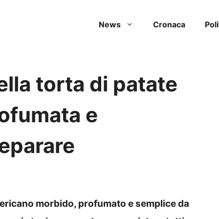
News
Cronaca
Poli
ella torta di patate
profumata e
reparare
americano morbido, profumato e semplice da