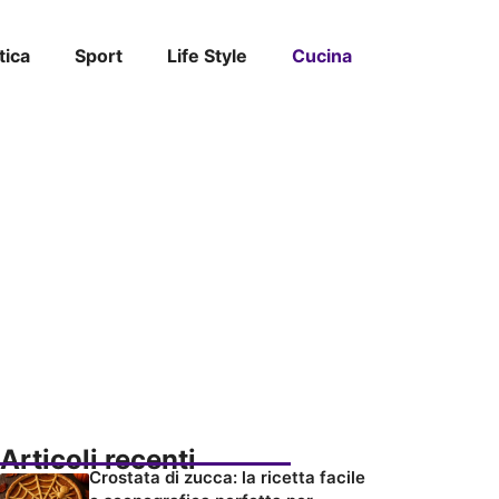
tica
Sport
Life Style
Cucina
Articoli recenti
Crostata di zucca: la ricetta facile