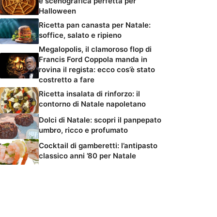
e scenografica perfetta per
Halloween
Ricetta pan canasta per Natale:
soffice, salato e ripieno
Megalopolis, il clamoroso flop di
Francis Ford Coppola manda in
rovina il regista: ecco cos’è stato
costretto a fare
Ricetta insalata di rinforzo: il
contorno di Natale napoletano
Dolci di Natale: scopri il panpepato
umbro, ricco e profumato
Cocktail di gamberetti: l’antipasto
classico anni ’80 per Natale