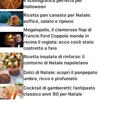
e scenografica perfetta per
Halloween
Ricetta pan canasta per Natale:
soffice, salato e ripieno
Megalopolis, il clamoroso flop di
Francis Ford Coppola manda in
rovina il regista: ecco cos’è stato
costretto a fare
Ricetta insalata di rinforzo: il
contorno di Natale napoletano
Dolci di Natale: scopri il panpepato
umbro, ricco e profumato
Cocktail di gamberetti: l’antipasto
classico anni ’80 per Natale