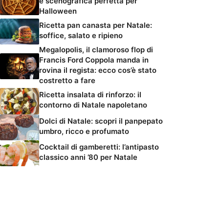
e scenografica perfetta per
Halloween
Ricetta pan canasta per Natale:
soffice, salato e ripieno
Megalopolis, il clamoroso flop di
Francis Ford Coppola manda in
rovina il regista: ecco cos’è stato
costretto a fare
Ricetta insalata di rinforzo: il
contorno di Natale napoletano
Dolci di Natale: scopri il panpepato
umbro, ricco e profumato
Cocktail di gamberetti: l’antipasto
classico anni ’80 per Natale