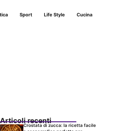
tica
Sport
Life Style
Cucina
Articoli recenti
Crostata di zucca: la ricetta facile