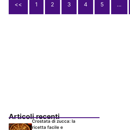
<<
1
2
3
4
5
…
Articoli recenti
Crostata di zucca: la
ricetta facile e