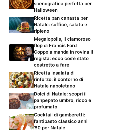
scenografica perfetta per
Halloween
Ricetta pan canasta per
Natale: soffice, salato e
ripieno
Megalopolis, il clamoroso
flop di Francis Ford
Coppola manda in rovina il
regista: ecco cos’è stato
costretto a fare
Ricetta insalata di
rinforzo: il contorno di
Natale napoletano
Dolci di Natale: scopri il
panpepato umbro, ricco e
profumato
Cocktail di gamberetti:
l’antipasto classico anni
’80 per Natale