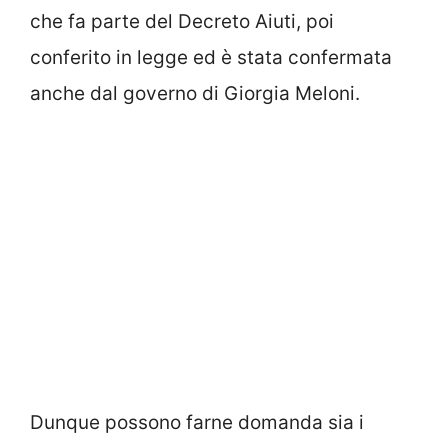
che fa parte del Decreto Aiuti, poi
conferito in legge ed è stata confermata
anche dal governo di Giorgia Meloni.
Dunque possono farne domanda sia i