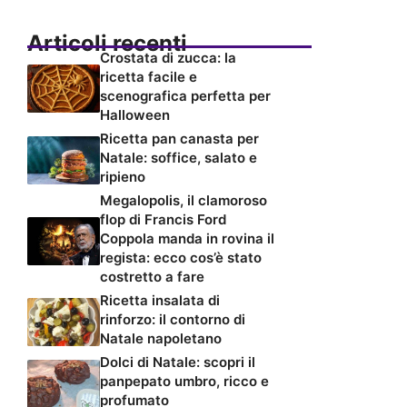
Articoli recenti
Crostata di zucca: la
ricetta facile e
scenografica perfetta per
Halloween
Ricetta pan canasta per
Natale: soffice, salato e
ripieno
Megalopolis, il clamoroso
flop di Francis Ford
Coppola manda in rovina il
regista: ecco cos’è stato
costretto a fare
Ricetta insalata di
rinforzo: il contorno di
Natale napoletano
Dolci di Natale: scopri il
panpepato umbro, ricco e
profumato