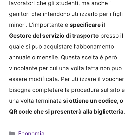
lavoratori che gli studenti, ma anche i
genitori che intendono utilizzarlo per i figli
minori. L’importante è
specificare il
Gestore del servizio di trasporto
presso il
quale si può acquistare l’abbonamento
annuale o mensile. Questa scelta è però
vincolante per cui una volta fatta non può
essere modificata. Per utilizzare il voucher
bisogna completare la procedura sul sito e
una volta terminata
si ottiene un codice, o
QR code che si presenterà alla biglietteria
.
Categorie
Economia