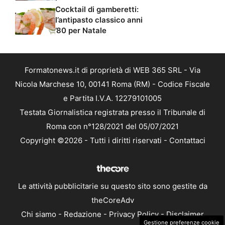
Cocktail di gamberetti:
l’antipasto classico anni
’80 per Natale
Formatonews.it di proprietà di WEB 365 SRL - Via
Nicola Marchese 10, 00141 Roma (RM) - Codice Fiscale
e Partita I.V.A. 12279101005
Testata Giornalistica registrata presso il Tribunale di
Roma con n°128/2021 del 05/07/2021
Copyright ©2026 - Tutti i diritti riservati -
Contattaci
Le attività pubblicitarie su questo sito sono gestite da
theCoreAdv
Chi siamo
-
Redazione
-
Privacy Policy
-
Disclaimer
Gestione preferenze cookie