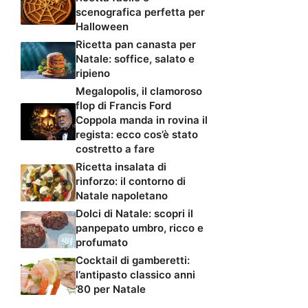
scenografica perfetta per
Halloween
Ricetta pan canasta per
Natale: soffice, salato e
ripieno
Megalopolis, il clamoroso
flop di Francis Ford
Coppola manda in rovina il
regista: ecco cos’è stato
costretto a fare
Ricetta insalata di
rinforzo: il contorno di
Natale napoletano
Dolci di Natale: scopri il
panpepato umbro, ricco e
profumato
Cocktail di gamberetti:
l’antipasto classico anni
’80 per Natale