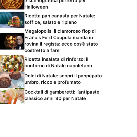
e scenografica perfetta per
Halloween
Ricetta pan canasta per Natale:
soffice, salato e ripieno
Megalopolis, il clamoroso flop di
Francis Ford Coppola manda in
rovina il regista: ecco cos’è stato
costretto a fare
Ricetta insalata di rinforzo: il
contorno di Natale napoletano
Dolci di Natale: scopri il panpepato
umbro, ricco e profumato
Cocktail di gamberetti: l’antipasto
classico anni ’80 per Natale