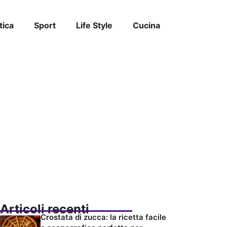
tica
Sport
Life Style
Cucina
Articoli recenti
Crostata di zucca: la ricetta facile