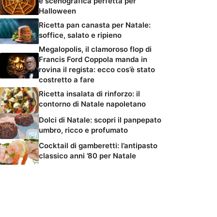
e scenografica perfetta per
Halloween
Ricetta pan canasta per Natale:
soffice, salato e ripieno
Megalopolis, il clamoroso flop di
Francis Ford Coppola manda in
rovina il regista: ecco cos’è stato
costretto a fare
Ricetta insalata di rinforzo: il
contorno di Natale napoletano
Dolci di Natale: scopri il panpepato
umbro, ricco e profumato
Cocktail di gamberetti: l’antipasto
classico anni ’80 per Natale