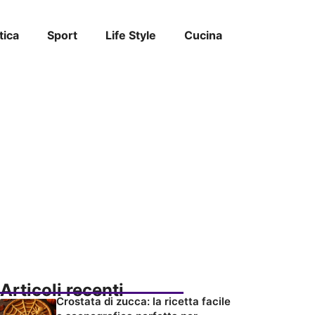
tica
Sport
Life Style
Cucina
Articoli recenti
Crostata di zucca: la ricetta facile