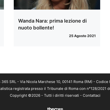
Wanda Nara: prima lezione di
nuoto bollente!
25 Agosto 2021
 365 SRL - Via Nicola Marchese 10, 00141 Roma (RM) - Codice F
alistica registrata presso il Tribunale di Roma con n°128/2021 
Copyright ©2026 - Tutti i diritti riservati -
Contattaci