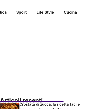
tica
Sport
Life Style
Cucina
Articoli recenti
Crostata di zucca: la ricetta facile