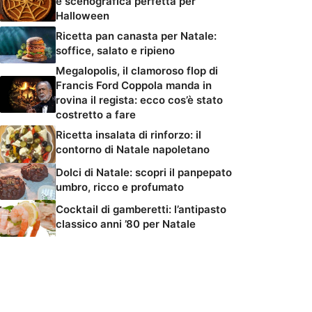
e scenografica perfetta per
Halloween
Ricetta pan canasta per Natale:
soffice, salato e ripieno
Megalopolis, il clamoroso flop di
Francis Ford Coppola manda in
rovina il regista: ecco cos’è stato
costretto a fare
Ricetta insalata di rinforzo: il
contorno di Natale napoletano
Dolci di Natale: scopri il panpepato
umbro, ricco e profumato
Cocktail di gamberetti: l’antipasto
classico anni ’80 per Natale