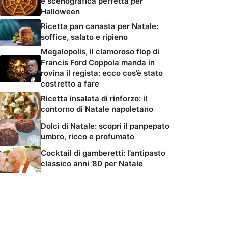
e scenografica perfetta per
Halloween
Ricetta pan canasta per Natale:
soffice, salato e ripieno
Megalopolis, il clamoroso flop di
Francis Ford Coppola manda in
rovina il regista: ecco cos’è stato
costretto a fare
Ricetta insalata di rinforzo: il
contorno di Natale napoletano
Dolci di Natale: scopri il panpepato
umbro, ricco e profumato
Cocktail di gamberetti: l’antipasto
classico anni ’80 per Natale