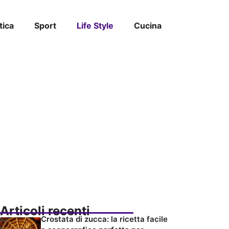
tica
Sport
Life Style
Cucina
Articoli recenti
Crostata di zucca: la ricetta facile