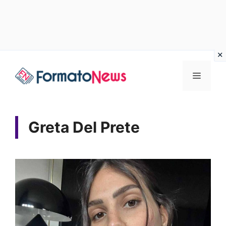
Vai
Menu
al
contenuto
Greta Del Prete