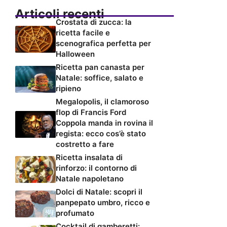
Articoli recenti
Crostata di zucca: la
ricetta facile e
scenografica perfetta per
Halloween
Ricetta pan canasta per
Natale: soffice, salato e
ripieno
Megalopolis, il clamoroso
flop di Francis Ford
Coppola manda in rovina il
regista: ecco cos’è stato
costretto a fare
Ricetta insalata di
rinforzo: il contorno di
Natale napoletano
Dolci di Natale: scopri il
panpepato umbro, ricco e
profumato
Cocktail di gamberetti: