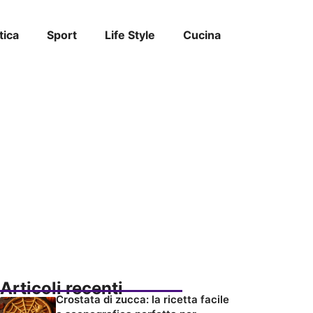
tica
Sport
Life Style
Cucina
Articoli recenti
Crostata di zucca: la ricetta facile