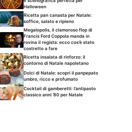
e scenografica perfetta per
Halloween
Ricetta pan canasta per Natale:
soffice, salato e ripieno
Megalopolis, il clamoroso flop di
Francis Ford Coppola manda in
rovina il regista: ecco cos’è stato
costretto a fare
Ricetta insalata di rinforzo: il
contorno di Natale napoletano
Dolci di Natale: scopri il panpepato
umbro, ricco e profumato
Cocktail di gamberetti: l’antipasto
classico anni ’80 per Natale