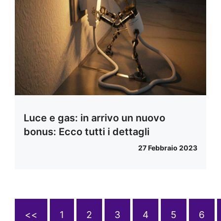
Luce e gas: in arrivo un nuovo
bonus: Ecco tutti i dettagli
27 Febbraio 2023
<<
1
2
3
4
5
6