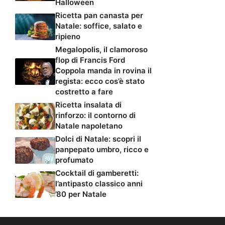
Halloween
Ricetta pan canasta per
Natale: soffice, salato e
ripieno
Megalopolis, il clamoroso
flop di Francis Ford
Coppola manda in rovina il
regista: ecco cos’è stato
costretto a fare
Ricetta insalata di
rinforzo: il contorno di
Natale napoletano
Dolci di Natale: scopri il
panpepato umbro, ricco e
profumato
Cocktail di gamberetti:
l’antipasto classico anni
’80 per Natale