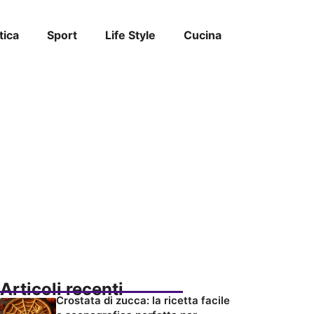
tica
Sport
Life Style
Cucina
Articoli recenti
Crostata di zucca: la ricetta facile