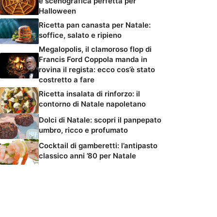
e scenografica perfetta per
Halloween
Ricetta pan canasta per Natale:
soffice, salato e ripieno
Megalopolis, il clamoroso flop di
Francis Ford Coppola manda in
rovina il regista: ecco cos’è stato
costretto a fare
Ricetta insalata di rinforzo: il
contorno di Natale napoletano
Dolci di Natale: scopri il panpepato
umbro, ricco e profumato
Cocktail di gamberetti: l’antipasto
classico anni ’80 per Natale