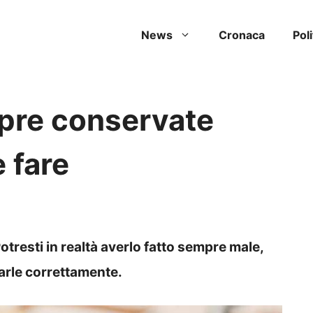
News
Cronaca
Poli
mpre conservate
 fare
tresti in realtà averlo fatto sempre male,
varle correttamente.