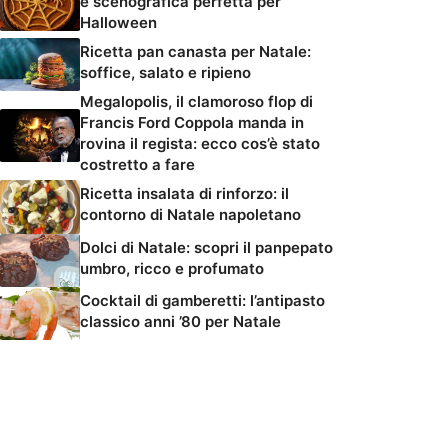
e scenografica perfetta per
Halloween
Ricetta pan canasta per Natale:
soffice, salato e ripieno
Megalopolis, il clamoroso flop di
Francis Ford Coppola manda in
rovina il regista: ecco cos’è stato
costretto a fare
Ricetta insalata di rinforzo: il
contorno di Natale napoletano
Dolci di Natale: scopri il panpepato
umbro, ricco e profumato
Cocktail di gamberetti: l’antipasto
classico anni ’80 per Natale