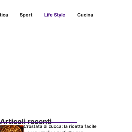
tica
Sport
Life Style
Cucina
Articoli recenti
Crostata di zucca: la ricetta facile