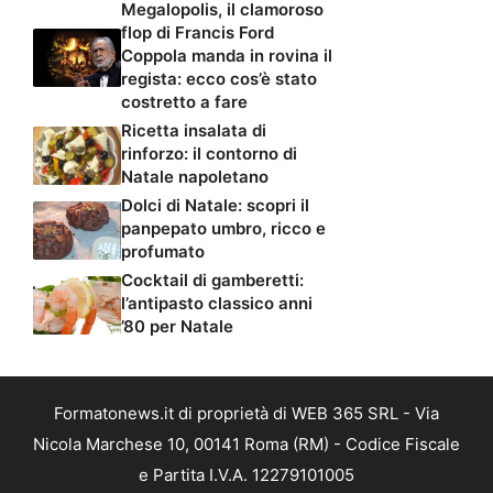
Megalopolis, il clamoroso
flop di Francis Ford
Coppola manda in rovina il
regista: ecco cos’è stato
costretto a fare
Ricetta insalata di
rinforzo: il contorno di
Natale napoletano
Dolci di Natale: scopri il
panpepato umbro, ricco e
profumato
Cocktail di gamberetti:
l’antipasto classico anni
’80 per Natale
Formatonews.it di proprietà di WEB 365 SRL - Via
Nicola Marchese 10, 00141 Roma (RM) - Codice Fiscale
e Partita I.V.A. 12279101005