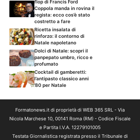
flop di Francis Ford
Coppola manda in rovina il
regista: ecco cos’è stato
costretto a fare
Ricetta insalata di
rinforzo: il contorno di
Natale napoletano
Dolci di Natale: scopri il
panpepato umbro, ricco e
profumato
Cocktail di gamberetti:
l’antipasto classico anni
’80 per Natale
Formatonews.it di proprietà di WEB 365 SRL - Via
Nicola Marchese 10, 00141 Roma (RM) - Codice Fiscale
e Partita I.V.A. 12279101005
Testata Giornalistica registrata presso il Tribunale di