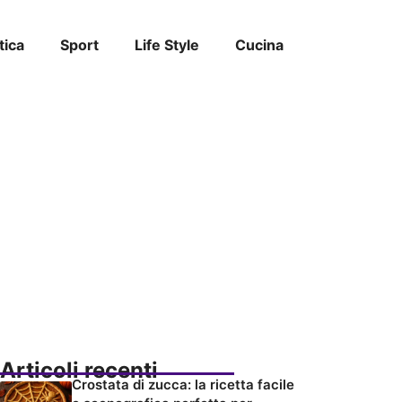
tica
Sport
Life Style
Cucina
Articoli recenti
Crostata di zucca: la ricetta facile