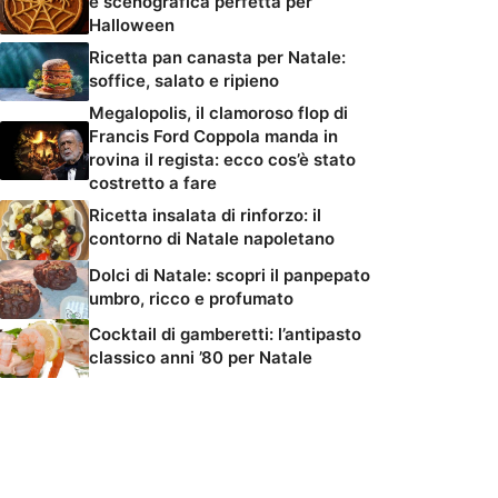
e scenografica perfetta per
Halloween
Ricetta pan canasta per Natale:
soffice, salato e ripieno
Megalopolis, il clamoroso flop di
Francis Ford Coppola manda in
rovina il regista: ecco cos’è stato
costretto a fare
Ricetta insalata di rinforzo: il
contorno di Natale napoletano
Dolci di Natale: scopri il panpepato
umbro, ricco e profumato
Cocktail di gamberetti: l’antipasto
classico anni ’80 per Natale