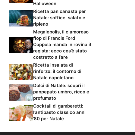
Halloween
Ricetta pan canasta per
Natale: soffice, salato e
ripieno
Megalopolis, il clamoroso
flop di Francis Ford
Coppola manda in rovina il
regista: ecco cos’è stato
costretto a fare
Ricetta insalata di
rinforzo: il contorno di
Natale napoletano
Dolci di Natale: scopri il
panpepato umbro, ricco e
profumato
Cocktail di gamberetti:
l’antipasto classico anni
’80 per Natale