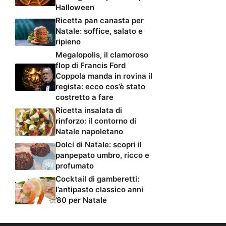
Halloween
Ricetta pan canasta per
Natale: soffice, salato e
ripieno
Megalopolis, il clamoroso
flop di Francis Ford
Coppola manda in rovina il
regista: ecco cos’è stato
costretto a fare
Ricetta insalata di
rinforzo: il contorno di
Natale napoletano
Dolci di Natale: scopri il
panpepato umbro, ricco e
profumato
Cocktail di gamberetti:
l’antipasto classico anni
’80 per Natale