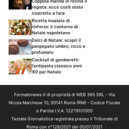
Coppola manda in rovina il
regista: ecco cos’è stato
costretto a fare
Ricetta insalata di
rinforzo: il contorno di
Natale napoletano
Dolci di Natale: scopri il
panpepato umbro, ricco e
profumato
Cocktail di gamberetti:
l’antipasto classico anni
’80 per Natale
Formatonews.it di proprietà di WEB 365 SRL - Via
Nicola Marchese 10, 00141 Roma (RM) - Codice Fiscale
e Partita I.V.A. 12279101005
Testata Giornalistica registrata presso il Tribunale di
Roma con n°128/2021 del 05/07/2021