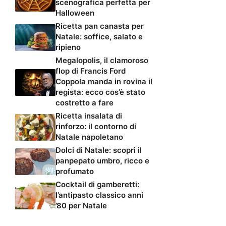
scenografica perfetta per
Halloween
Ricetta pan canasta per
Natale: soffice, salato e
ripieno
Megalopolis, il clamoroso
flop di Francis Ford
Coppola manda in rovina il
regista: ecco cos’è stato
costretto a fare
Ricetta insalata di
rinforzo: il contorno di
Natale napoletano
Dolci di Natale: scopri il
panpepato umbro, ricco e
profumato
Cocktail di gamberetti:
l’antipasto classico anni
’80 per Natale