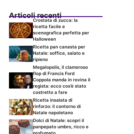
Articoli recenti
Crostata di zucca: la
ricetta facile e
scenografica perfetta per
Halloween
Ricetta pan canasta per
Natale: soffice, salato e
ripieno
Megalopolis, il clamoroso
flop di Francis Ford
Coppola manda in rovina il
regista: ecco cos’è stato
costretto a fare
Ricetta insalata di
rinforzo: il contorno di
Natale napoletano
Dolci di Natale: scopri il
panpepato umbro, ricco e
profumato