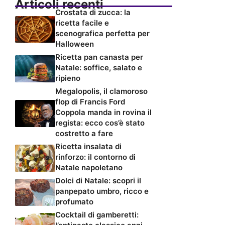
Articoli recenti
Crostata di zucca: la
ricetta facile e
scenografica perfetta per
Halloween
Ricetta pan canasta per
Natale: soffice, salato e
ripieno
Megalopolis, il clamoroso
flop di Francis Ford
Coppola manda in rovina il
regista: ecco cos’è stato
costretto a fare
Ricetta insalata di
rinforzo: il contorno di
Natale napoletano
Dolci di Natale: scopri il
panpepato umbro, ricco e
profumato
Cocktail di gamberetti: