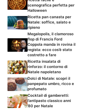
scenografica perfetta per
Halloween
Ricetta pan canasta per
Natale: soffice, salato e
ripieno
Megalopolis, il clamoroso
flop di Francis Ford
Coppola manda in rovina il
regista: ecco cos’è stato
costretto a fare
Ricetta insalata di
rinforzo: il contorno di
Natale napoletano
Dolci di Natale: scopri il
panpepato umbro, ricco e
profumato
Cocktail di gamberetti:
l’antipasto classico anni
’80 per Natale