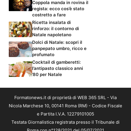
Coppola manda in rovina il
regista: ecco cos’è stato
costretto a fare
Ricetta insalata di
rinforzo: il contorno di
Natale napoletano
Dolci di Natale: scopri il
panpepato umbro, ricco e
profumato
Cocktail di gamberetti:
l’antipasto classico anni
’80 per Natale
Formatonews.it di proprietà di WEB 365 SRL - Via
Nicola Marchese 10, 00141 Roma (RM) - Codice Fiscale
e Partita I.V.A. 12279101005
Testata Giornalistica registrata presso il Tribunale di
Roma con n°128/2021 del 05/07/2021