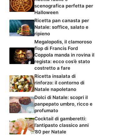
scenografica perfetta per
Halloween
Ricetta pan canasta per
Natale: soffice, salato e
ripieno
Megalopolis, il clamoroso
flop di Francis Ford
Coppola manda in rovina il
regista: ecco cos’è stato
costretto a fare
Ricetta insalata di
rinforzo: il contorno di
Natale napoletano
Dolci di Natale: scopri il
panpepato umbro, ricco e
profumato
Cocktail di gamberetti:
l’antipasto classico anni
’80 per Natale