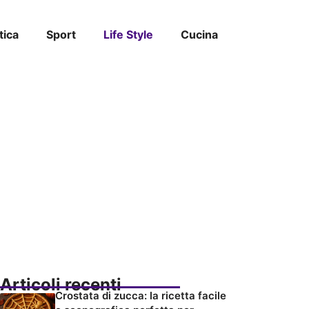
tica
Sport
Life Style
Cucina
Articoli recenti
Crostata di zucca: la ricetta facile