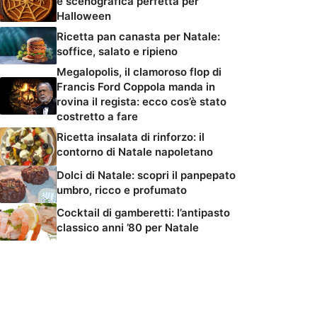
e scenografica perfetta per
Halloween
Ricetta pan canasta per Natale:
soffice, salato e ripieno
Megalopolis, il clamoroso flop di
Francis Ford Coppola manda in
rovina il regista: ecco cos’è stato
costretto a fare
Ricetta insalata di rinforzo: il
contorno di Natale napoletano
Dolci di Natale: scopri il panpepato
umbro, ricco e profumato
Cocktail di gamberetti: l’antipasto
classico anni ’80 per Natale