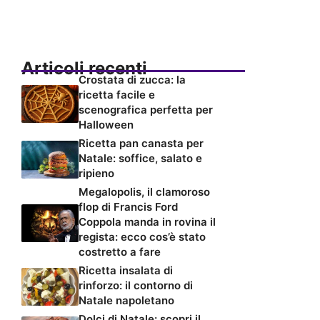
Articoli recenti
Crostata di zucca: la
ricetta facile e
scenografica perfetta per
Halloween
Ricetta pan canasta per
Natale: soffice, salato e
ripieno
Megalopolis, il clamoroso
flop di Francis Ford
Coppola manda in rovina il
regista: ecco cos’è stato
costretto a fare
Ricetta insalata di
rinforzo: il contorno di
Natale napoletano
Dolci di Natale: scopri il