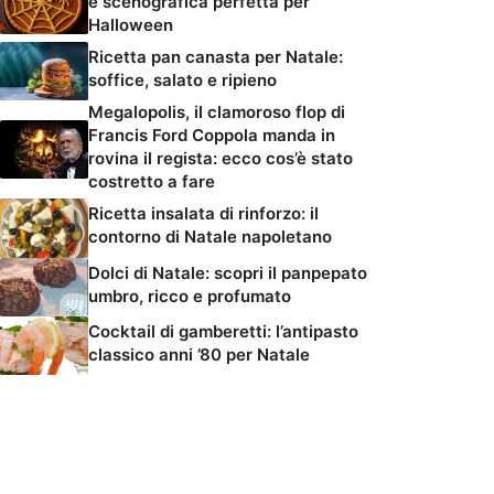
e scenografica perfetta per
Halloween
Ricetta pan canasta per Natale:
soffice, salato e ripieno
Megalopolis, il clamoroso flop di
Francis Ford Coppola manda in
rovina il regista: ecco cos’è stato
costretto a fare
Ricetta insalata di rinforzo: il
contorno di Natale napoletano
Dolci di Natale: scopri il panpepato
umbro, ricco e profumato
Cocktail di gamberetti: l’antipasto
classico anni ’80 per Natale