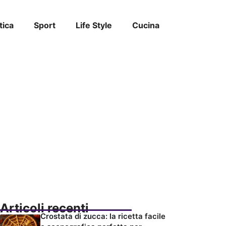
tica
Sport
Life Style
Cucina
Articoli recenti
Crostata di zucca: la ricetta facile