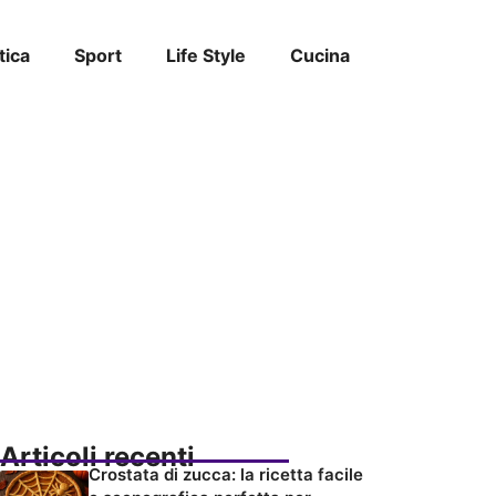
tica
Sport
Life Style
Cucina
Articoli recenti
Crostata di zucca: la ricetta facile