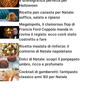
e scenografica perfetta per
Halloween
Ricetta pan canasta per Natale:
soffice, salato e ripieno
Megalopolis, il clamoroso flop di
Francis Ford Coppola manda in
rovina il regista: ecco cos’è stato
costretto a fare
Ricetta insalata di rinforzo: il
contorno di Natale napoletano
Dolci di Natale: scopri il panpepato
umbro, ricco e profumato
Cocktail di gamberetti: l’antipasto
classico anni ’80 per Natale