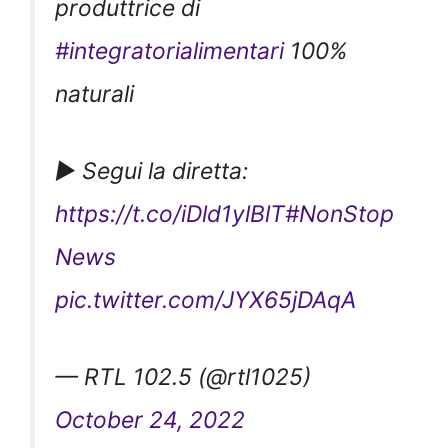
#integratorialimentari
100%
naturali
▶️ Segui la diretta:
https://t.co/iDld1ylBlT
#NonStop
News
pic.twitter.com/JYX65jDAqA
— RTL 102.5 (@rtl1025)
October 24, 2022