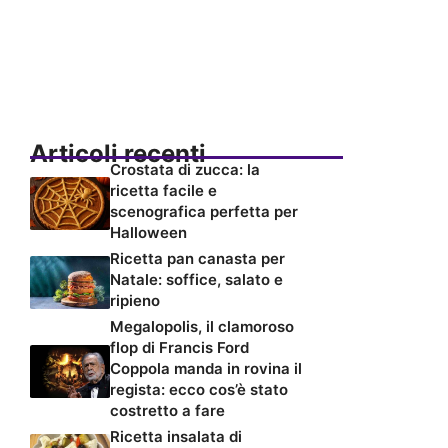
Articoli recenti
Crostata di zucca: la
ricetta facile e
scenografica perfetta per
Halloween
Ricetta pan canasta per
Natale: soffice, salato e
ripieno
Megalopolis, il clamoroso
flop di Francis Ford
Coppola manda in rovina il
regista: ecco cos’è stato
costretto a fare
Ricetta insalata di
rinforzo: il contorno di