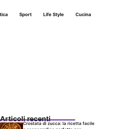
tica
Sport
Life Style
Cucina
Articoli recenti
Crostata di zucca: la ricetta facile