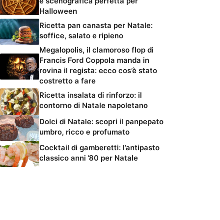
e scenografica perfetta per
Halloween
Ricetta pan canasta per Natale:
soffice, salato e ripieno
Megalopolis, il clamoroso flop di
Francis Ford Coppola manda in
rovina il regista: ecco cos’è stato
costretto a fare
Ricetta insalata di rinforzo: il
contorno di Natale napoletano
Dolci di Natale: scopri il panpepato
umbro, ricco e profumato
Cocktail di gamberetti: l’antipasto
classico anni ’80 per Natale