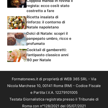
Coppola manda in rovina il
regista: ecco cos’è stato
costretto a fare
Ricetta insalata di
rinforzo: il contorno di
Natale napoletano
Dolci di Natale: scopri il
panpepato umbro, ricco e
profumato
Cocktail di gamberetti:
l’antipasto classico anni
’80 per Natale
Formatonews.it di proprietà di WEB 365 SRL - Via
Nicola Marchese 10, 00141 Roma (RM) - Codice Fiscale
e Partita I.V.A. 12279101005
Testata Giornalistica registrata presso il Tribunale di
Roma con n°128/2021 del 05/07/2021