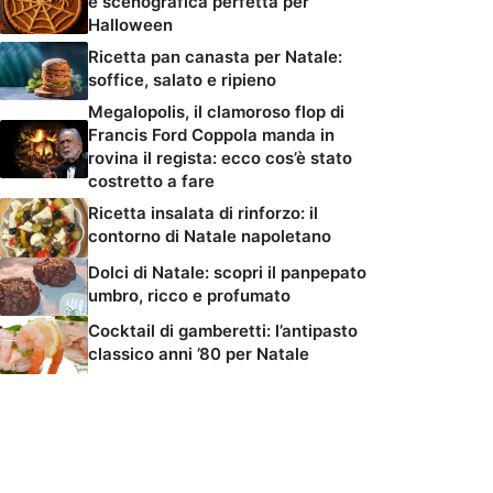
e scenografica perfetta per
Halloween
Ricetta pan canasta per Natale:
soffice, salato e ripieno
Megalopolis, il clamoroso flop di
Francis Ford Coppola manda in
rovina il regista: ecco cos’è stato
costretto a fare
Ricetta insalata di rinforzo: il
contorno di Natale napoletano
Dolci di Natale: scopri il panpepato
umbro, ricco e profumato
Cocktail di gamberetti: l’antipasto
classico anni ’80 per Natale