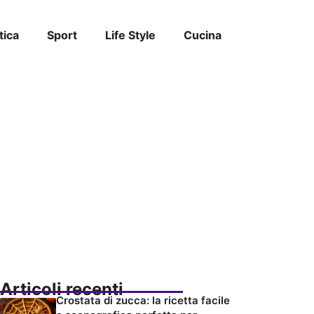
tica
Sport
Life Style
Cucina
Articoli recenti
Crostata di zucca: la ricetta facile