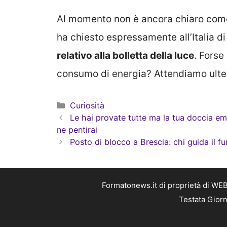
Al momento non è ancora chiaro come 
ha chiesto espressamente all’Italia d
relativo alla bolletta della luce
. Forse
consumo di energia? Attendiamo ulter
Categorie
Curiosità
Le hai provate tutte ma la tua doccia em
ne pentirai
Posto di blocco a Brescia: chi guida il f
Formatonews.it di proprietà di WEB
Testata Giorn