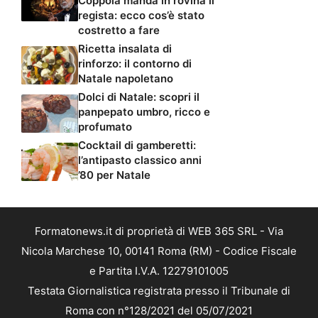
Coppola manda in rovina il
regista: ecco cos’è stato
costretto a fare
Ricetta insalata di
rinforzo: il contorno di
Natale napoletano
Dolci di Natale: scopri il
panpepato umbro, ricco e
profumato
Cocktail di gamberetti:
l’antipasto classico anni
’80 per Natale
Formatonews.it di proprietà di WEB 365 SRL - Via
Nicola Marchese 10, 00141 Roma (RM) - Codice Fiscale
e Partita I.V.A. 12279101005
Testata Giornalistica registrata presso il Tribunale di
Roma con n°128/2021 del 05/07/2021