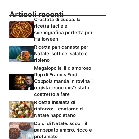
Articoli recenti
Crostata di zucca: la
ricetta facile e
scenografica perfetta per
Halloween
Ricetta pan canasta per
Natale: soffice, salato e
ripieno
Megalopolis, il clamoroso
flop di Francis Ford
Coppola manda in rovina il
regista: ecco cos’è stato
costretto a fare
Ricetta insalata di
rinforzo: il contorno di
Natale napoletano
Dolci di Natale: scopri il
panpepato umbro, ricco e
profumato