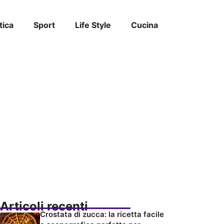
tica
Sport
Life Style
Cucina
Articoli recenti
Crostata di zucca: la ricetta facile