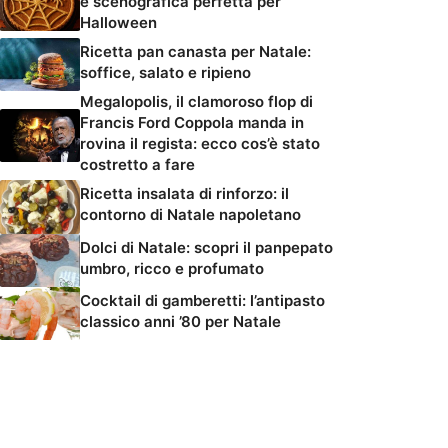
e scenografica perfetta per
Halloween
Ricetta pan canasta per Natale:
soffice, salato e ripieno
Megalopolis, il clamoroso flop di
Francis Ford Coppola manda in
rovina il regista: ecco cos’è stato
costretto a fare
Ricetta insalata di rinforzo: il
contorno di Natale napoletano
Dolci di Natale: scopri il panpepato
umbro, ricco e profumato
Cocktail di gamberetti: l’antipasto
classico anni ’80 per Natale