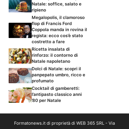
Natale: soffice, salato e
ripieno
Megalopolis, il clamoroso
flop di Francis Ford
Coppola manda in rovina il
regista: ecco cos’è stato
costretto a fare
Ricetta insalata di
rinforzo: il contorno di
Natale napoletano
Dolci di Natale: scopri il
panpepato umbro, ricco e
profumato
Cocktail di gamberetti:
l’antipasto classico anni
’80 per Natale
Formatonews.it di proprietà di WEB 365 SRL - Via