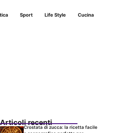
tica
Sport
Life Style
Cucina
Articoli recenti
Crostata di zucca: la ricetta facile