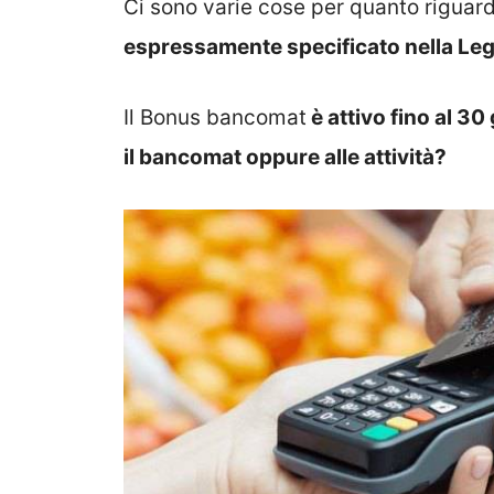
Ci sono varie cose per quanto rigua
espressamente specificato nella Leg
Il Bonus bancomat
è attivo fino al 30
il bancomat oppure alle attività?