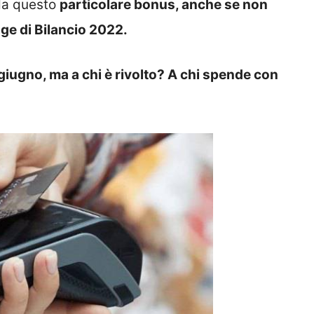
rda questo
particolare bonus, anche se non
ge di Bilancio 2022.
 giugno, ma a chi è rivolto? A chi spende con