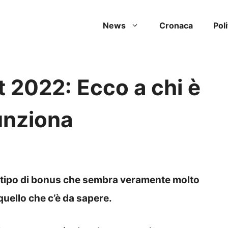
News
Cronaca
Poli
2022: Ecco a chi è
unziona
 tipo di bonus che sembra veramente molto
quello che c’è da sapere.