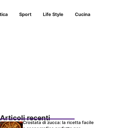
tica
Sport
Life Style
Cucina
Articoli recenti
Crostata di zucca: la ricetta facile