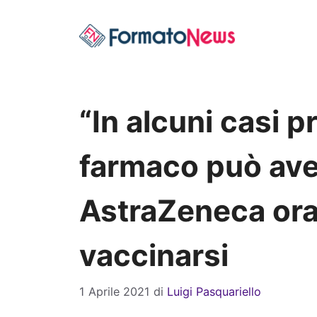
Vai
al
contenuto
“In alcuni casi 
farmaco può aver
AstraZeneca ora 
vaccinarsi
1 Aprile 2021
di
Luigi Pasquariello