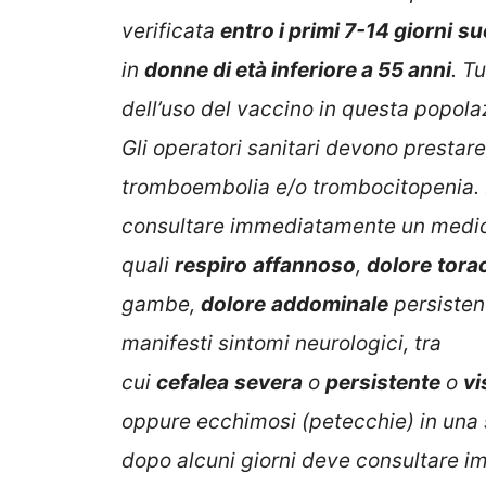
verificata
entro i primi 7-14 giorni
su
in
donne di età inferiore a 55 anni
. T
dell’uso del vaccino in questa popola
Gli operatori sanitari devono prestare
tromboembolia e/o trombocitopenia. I 
consultare immediatamente un medic
quali
respiro
affannoso
,
dolore
tora
gambe,
dolore
addominale
persisten
manifesti sintomi neurologici, tra
cui
cefalea
severa
o
persistente
o
vi
oppure ecchimosi (petecchie) in una 
dopo alcuni giorni deve consultare