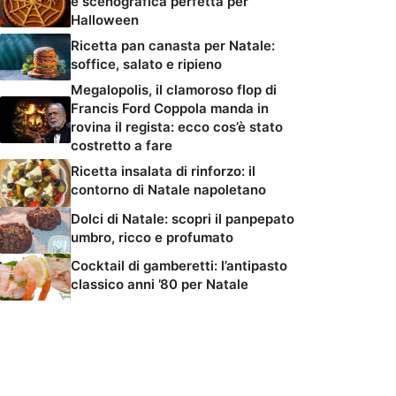
e scenografica perfetta per
Halloween
Ricetta pan canasta per Natale:
soffice, salato e ripieno
Megalopolis, il clamoroso flop di
Francis Ford Coppola manda in
rovina il regista: ecco cos’è stato
costretto a fare
Ricetta insalata di rinforzo: il
contorno di Natale napoletano
Dolci di Natale: scopri il panpepato
umbro, ricco e profumato
Cocktail di gamberetti: l’antipasto
classico anni ’80 per Natale