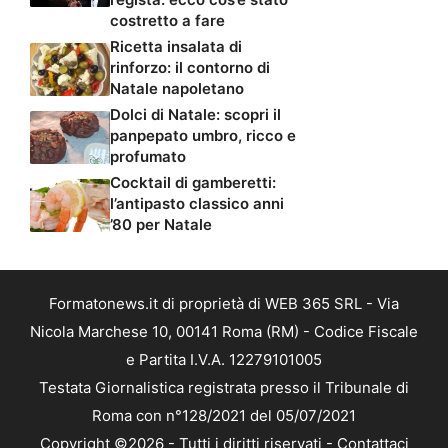
costretto a fare
Ricetta insalata di
rinforzo: il contorno di
Natale napoletano
Dolci di Natale: scopri il
panpepato umbro, ricco e
profumato
Cocktail di gamberetti:
l’antipasto classico anni
’80 per Natale
Formatonews.it di proprietà di WEB 365 SRL - Via
Nicola Marchese 10, 00141 Roma (RM) - Codice Fiscale
e Partita I.V.A. 12279101005
Testata Giornalistica registrata presso il Tribunale di
Roma con n°128/2021 del 05/07/2021
Copyright ©2026 - Tutti i diritti riservati -
Contattaci