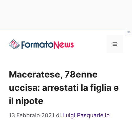
Vai
Menu
al
contenuto
Maceratese, 78enne
uccisa: arrestati la figlia e
il nipote
13 Febbraio 2021
di
Luigi Pasquariello