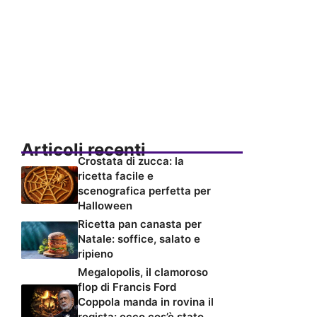
Articoli recenti
Crostata di zucca: la
ricetta facile e
scenografica perfetta per
Halloween
Ricetta pan canasta per
Natale: soffice, salato e
ripieno
Megalopolis, il clamoroso
flop di Francis Ford
Coppola manda in rovina il
regista: ecco cos’è stato