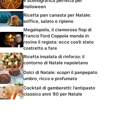
e scenografica perfetta per
Halloween
Ricetta pan canasta per Natale:
soffice, salato e ripieno
Megalopolis, il clamoroso flop di
Francis Ford Coppola manda in
rovina il regista: ecco cos’è stato
costretto a fare
Ricetta insalata di rinforzo: il
contorno di Natale napoletano
Dolci di Natale: scopri il panpepato
umbro, ricco e profumato
Cocktail di gamberetti: l’antipasto
classico anni ’80 per Natale