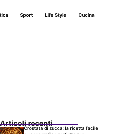
tica
Sport
Life Style
Cucina
Articoli recenti
Crostata di zucca: la ricetta facile