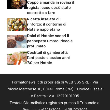
Coppola manda in rovina il
regista: ecco cos’è stato
costretto a fare
Ricetta insalata di
rinforzo: il contorno di
Natale napoletano
Dolci di Natale: scopri il
panpepato umbro, ricco e
profumato
Cocktail di gamberetti:
l’antipasto classico anni
’80 per Natale
Formatonews.it di proprietà di WEB 365 SRL - Via
Nicola Marchese 10, 00141 Roma (RM) - Codice Fiscale
e Partita I.V.A. 12279101005
Testata Giornalistica registrata presso il Tribunale di
Roma con n°128/2021 del 05/07/2021