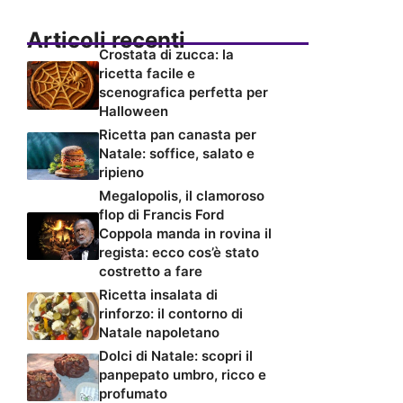
Articoli recenti
Crostata di zucca: la
ricetta facile e
scenografica perfetta per
Halloween
Ricetta pan canasta per
Natale: soffice, salato e
ripieno
Megalopolis, il clamoroso
flop di Francis Ford
Coppola manda in rovina il
regista: ecco cos’è stato
costretto a fare
Ricetta insalata di
rinforzo: il contorno di
Natale napoletano
Dolci di Natale: scopri il
panpepato umbro, ricco e
profumato