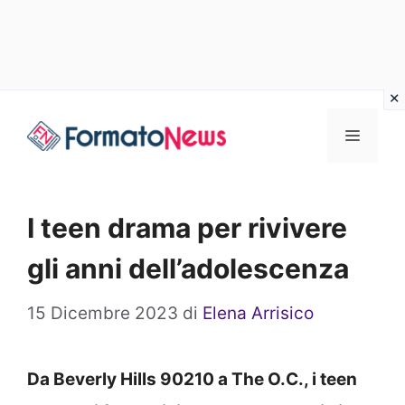
Vai
Menu
al
contenuto
I teen drama per rivivere
gli anni dell’adolescenza
15 Dicembre 2023
di
Elena Arrisico
Da Beverly Hills 90210 a The O.C., i teen