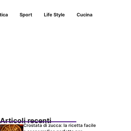
tica
Sport
Life Style
Cucina
Articoli recenti
Crostata di zucca: la ricetta facile