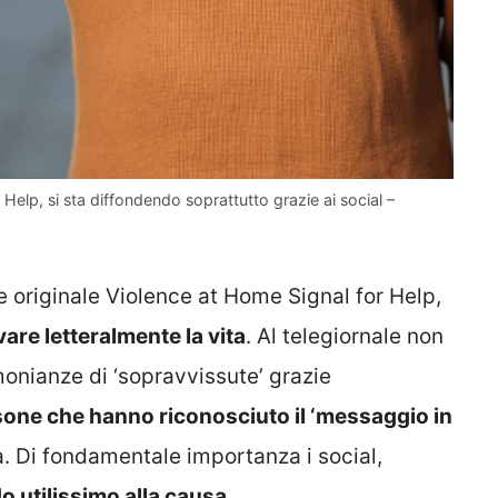
Help, si sta diffondendo soprattutto grazie ai social –
 originale Violence at Home Signal for Help,
vare letteralmente la vita
. Al telegiornale non
imonianze di ‘sopravvissute’ grazie
sone che hanno riconosciuto il ‘messaggio in
 Di fondamentale importanza i social,
o utilissimo alla causa.