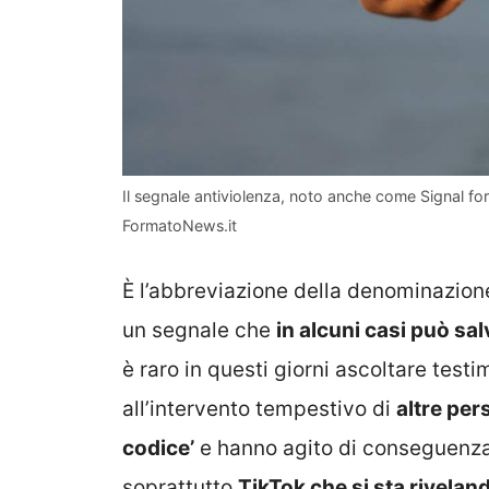
Il segnale antiviolenza, noto anche come Signal for 
FormatoNews.it
È l’abbreviazione della denominazione
un segnale che
in alcuni casi può sal
è raro in questi giorni ascoltare test
all’intervento tempestivo di
altre per
codice’
e hanno agito di conseguenza.
soprattutto
TikTok che si sta riveland