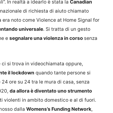
”. In realtà a idearlo è stata la
Canadian
ernazionale di richiesta di aiuto chiamato
tà era noto come Violence at Home Signal for
entando universale
. Si tratta di un gesto
one e
segnalare una violenza in corso
senza
e ci si trova in videochiamata oppure,
nte il lockdown
quando tante persone si
 24 ore su 24 tra le mura di casa, senza
2020,
da allora è diventato uno strumento
ti violenti in ambito domestico e al di fuori.
omosso dalla
Womens’s Funding Network
,