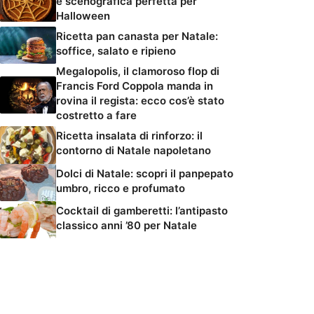
e scenografica perfetta per
Halloween
Ricetta pan canasta per Natale:
soffice, salato e ripieno
Megalopolis, il clamoroso flop di
Francis Ford Coppola manda in
rovina il regista: ecco cos’è stato
costretto a fare
Ricetta insalata di rinforzo: il
contorno di Natale napoletano
Dolci di Natale: scopri il panpepato
umbro, ricco e profumato
Cocktail di gamberetti: l’antipasto
classico anni ’80 per Natale